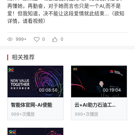
再懂她，再勤奋，对于她而言也只是一个AI,而不是
的
Programs
发
者
爱！但我知道，决不能让这段爱情就此结束...（欲知
详情，请看视频）
支
者
我
持
999+
0
0
学
的
我
我
堂
博
的
我
相关推荐
的
我
客
论
的
我
我
技
的
坛
圈
的
我
的
我
00:08:56
00:19:04
术
云
子
直
的
我
课
的
我
智能体官网-AI使能
云+AI助力石油工业、汽车产业智能化升级
支
声
播
活
的
程
认
的
我
999+次播放
999+次播放
持
建
动
关
证
实
的