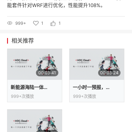
能套件针对WRF进行优化，性能提升108%。
者
999+
1
1
我
的
我
相关推荐
博
的
我
客
论
的
我
00:03:41
00:03:24
坛
圈
的
我
新能源海陆一体运维
一小时一预报，阴晴冷暖早知道
子
直
的
我
999+次播放
999+次播放
我
播
活
的
我
动
关
的