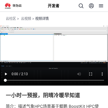
开发者
返
云社区
>
云视频
>
视频详情
回
个
我
人
的
主
开
页
一小时一预报，阴晴冷暖早知道
发
简介：描述气象HPC场景基于鲲鹏 BoostKit HPC使