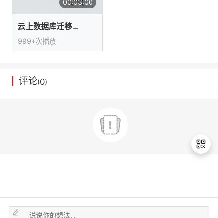
00:03:00
我
注
的
开
云上数据库迁移与备灾DRS
的
Programs
发
999+次播放
支
者
评论
持
0
(
)
学
我
堂
的
我
我
技
的
的
我
术
云
课
的
我
退
出
支
声
程
认
的
我
登
录