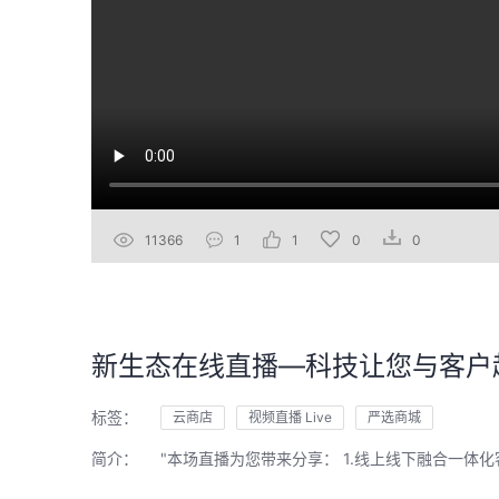
11366
1
1
0
0
新生态在线直播—科技让您与客户
标签：
云商店
视频直播 Live
严选商城
简介：
"本场直播为您带来分享： 1.线上线下融合一体