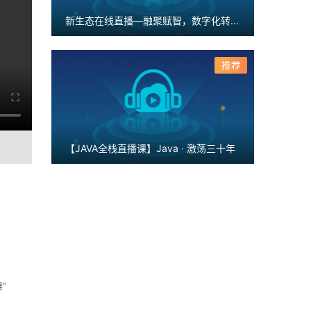
新生态在线直播—融聚赋智，数字化转型共创
【JAVA全栈直播课】Java · 激荡三十年
器"