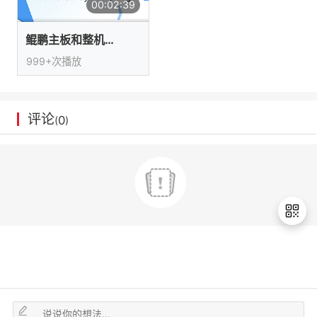
00:02:39
我
注
的
开
鲲鹏主板和整机能力开放
的
Programs
发
999+次播放
支
者
评论
持
0
学
(
)
我
堂
的
我
我
技
的
的
我
术
云
课
的
我
退
出
支
声
程
认
的
我
登
录