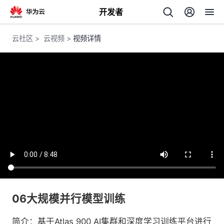
开发者
返
云社区
>
云视频
>
视频详情
回
个
我
人
的
主
开
页
06大规模并行模型训练
发
简介：基于Atlas 900 AI集群和深度学习训练平台进行