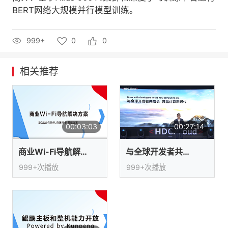
BERT网络大规模并行模型训练。
者
999+
0
0
我
的
我
相关推荐
博
的
我
客
论
的
我
00:03:03
00:27:14
坛
圈
的
我
商业Wi-Fi导航解决方案
与全球开发者共成长，共赢计算新时代
子
直
的
我
999+次播放
999+次播放
我
播
活
的
我
动
关
的