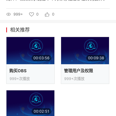
的
Programs
发
者
999+
0
0
支
者
我
相关推荐
持
学
的
我
我
堂
博
的
我
00:03:56
00:09:38
的
我
客
论
的
我
我
购买OBS
管理用户及权限
技
的
坛
圈
的
我
的
我
999+次播放
999+次播放
术
云
子
直
的
我
课
的
我
支
声
播
活
的
程
认
的
我
持
建
动
关
证
实
的
00:02:51