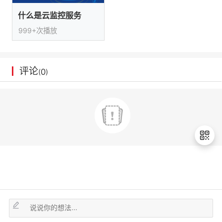
议
注
验
收
什么是云监控服务
999+次播放
藏
评论
0
(
)
退
出
登
录