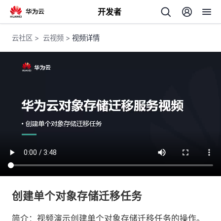
开发者
返
云社区
>
云视频
>
视频详情
回
个
我
人
我
的
主
我
的
开
页
创建单个对象存储迁移任务
我
的
开
发
简介：视频演示创建单个对象存储迁移任务的操作。