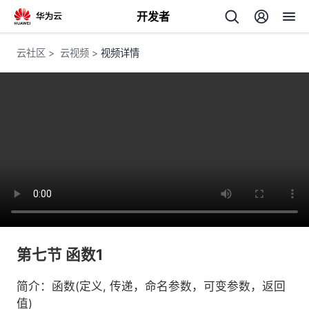
开发者
返
云社区
>
云视频
>
视频详情
回
个
我
人
我
的
主
第七节 函数1
我
的
开
页
简介：函数(定义, 传递，命名参数，可变参数，返回
我
的
开
发
值)