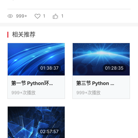
的
Programs
发
者
999+
1
1
支
者
我
相关推荐
持
学
的
我
我
堂
博
的
我
01:38:37
01:28:35
的
我
客
论
的
我
我
第一节 Python环境搭建
第三节 Python 学习方法和目的
技
的
坛
圈
的
我
的
我
999+次播放
999+次播放
术
云
子
直
的
我
课
的
我
支
声
播
活
的
程
认
的
我
持
建
动
关
证
实
的
02:57:57