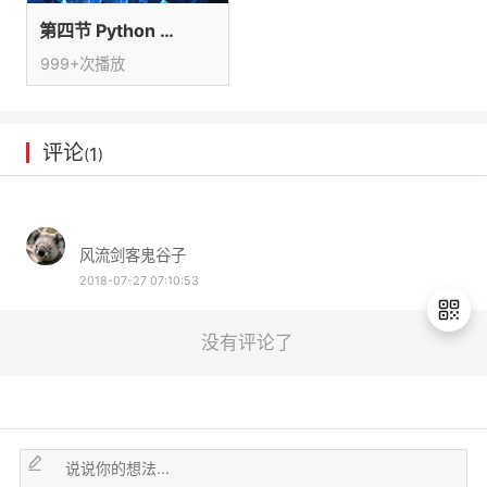
议
注
验
收
第四节 Python 列表_字典_变量
999+次播放
藏
评论
1
(
)
风流剑客鬼谷子
2018-07-27 07:10:53
没有评论了
退
出
登
录