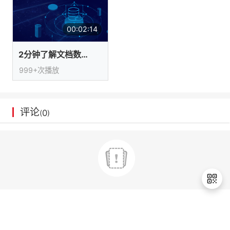
我
注
的
开
00:02:14
的
Programs
发
2分钟了解文档数据库服务DDS
支
者
999+次播放
持
学
评论
我
堂
0
(
)
的
我
我
技
的
的
我
术
云
课
的
我
支
声
程
认
的
我
退