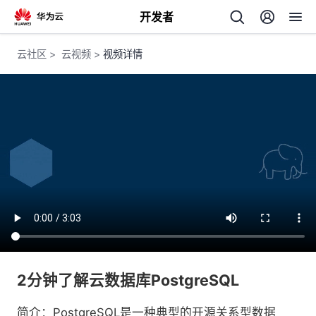
开发者
返
云社区
>
云视频
>
视频详情
回
个
我
人
的
主
开
页
2分钟了解云数据库PostgreSQL
发
简介：PostgreSQL是一种典型的开源关系型数据