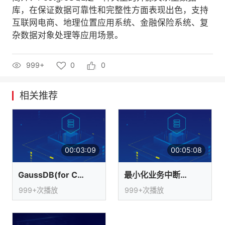
库，在保证数据可靠性和完整性方面表现出色，支持
者
互联网电商、地理位置应用系统、金融保险系统、复
杂数据对象处理等应用场景。
我
999+
0
0
的
我
博
的
我
相关推荐
客
论
的
我
坛
圈
的
我
00:03:09
00:05:08
子
直
的
我
GaussDB(for Cassandra)简介
最小化业务中断的在线迁移
我
播
活
的
999+次播放
999+次播放
我
动
关
的