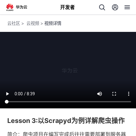
开发者
返
云社区
>
云视频
>
视频详情
回
个
我
人
的
主
开
页
Lesson 3:以Scrapyd为例详解爬虫操作
发
简介：爬虫项目在编写完成后往往需要部署到服务器