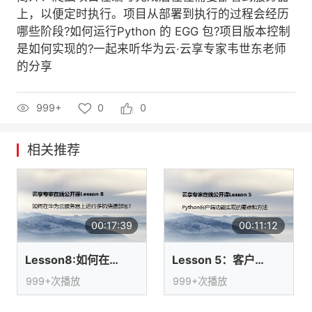
上，以便定时执行。项目从部署到执行的过程会经历
者
哪些阶段?如何运行Python 的 EGG 包?项目版本控制
是如何实现的?一起来听华为云·云享专家韦世东老师
我
的分享
的
我
999+
0
0
博
的
我
相关推荐
客
论
的
我
坛
圈
的
我
子
直
的
我
00:17:39
00:11:12
Lesson8:如何在华为云服务器上进行多机部署?
Lesson 5：客户端功能实现的要点和方法
我
播
活
的
999+次播放
999+次播放
我
动
关
的