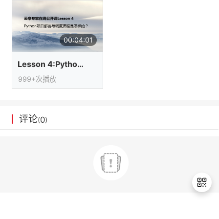
我
注
的
开
的
Programs
发
00:04:01
支
者
Lesson 4:Python项目部署与调度流程
999+次播放
持
学
我
堂
评论
0
(
)
的
我
我
技
的
的
我
术
云
课
的
我
支
声
程
认
的
我