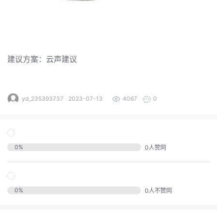
发
的
Programs
发
者
支
者
我
建议方案：云声建议
持
我
的
学
我
我
的
博
yd_235393737
2023-07-13
4067
0
堂
我
的
我
的
论
客
我
的
技
我
的
圈
坛
0
%
0
人赞同
我
的
云
术
我
的
直
子
我
的
课
声
支
0
%
的
活
0
人不赞同
播
我
的
认
程
建
持
关
动