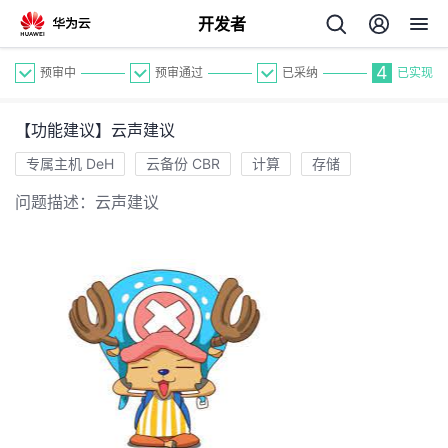
开发者
4
预审中
预审通过
已采纳
已实现
【功能建议】云声建议
专属主机 DeH
云备份 CBR
计算
存储
问题描述：云声建议
个
我
人
我
的
主
我
的
开
页
我
的
开