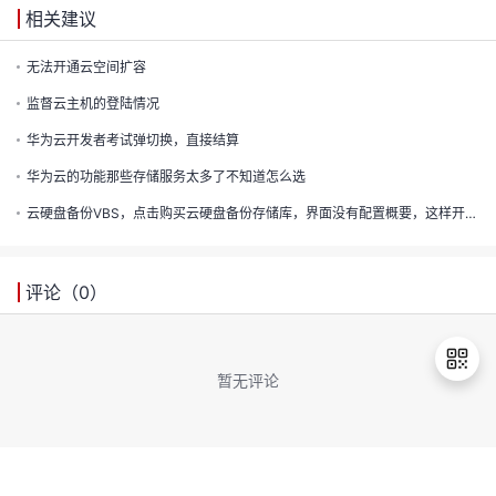
的
实
证
相关建议
议
注
收
验
无法开通云空间扩容
监督云主机的登陆情况
藏
华为云开发者考试弹切换，直接结算
华为云的功能那些存储服务太多了不知道怎么选
云硬盘备份VBS，点击购买云硬盘备份存储库，界面没有配置概要，这样开发者无法直观的看到自己都选择了哪些规格的产品
评论（
0
）
暂无评论
退
出
登