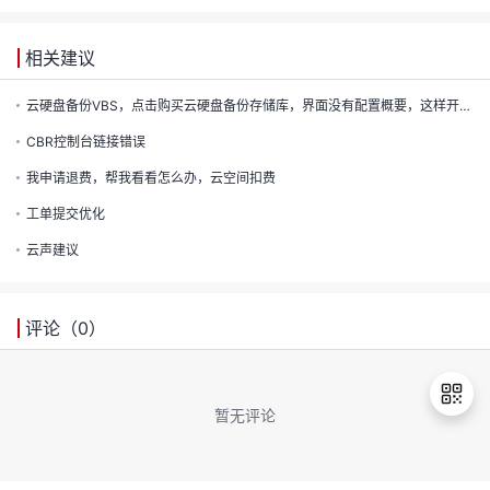
发
相关建议
者
云硬盘备份VBS，点击购买云硬盘备份存储库，界面没有配置概要，这样开发者无法直观的看到自己都选择了哪些规格的产品
我
CBR控制台链接错误
我
的
我申请退费，帮我看看怎么办，云空间扣费
工单提交优化
我
的
博
云声建议
我
的
论
客
我
的
评论（
圈
0
）
坛
我
的
直
子
暂无评论
的
活
播
我
退
关
动
我