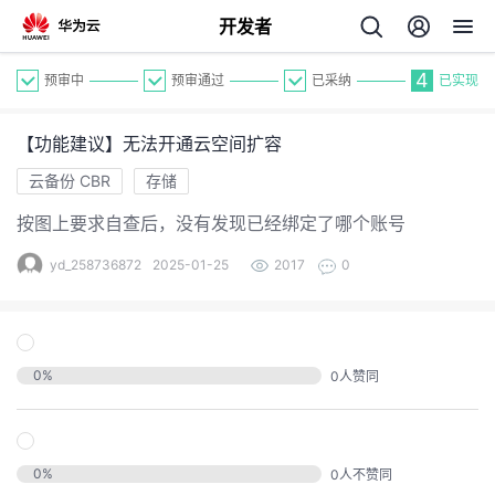
开发者
4
预审中
预审通过
已采纳
已实现
【功能建议】无法开通云空间扩容
云备份 CBR
存储
按图上要求自查后，没有发现已经绑定了哪个账号
个
yd_258736872
2025-01-25
2017
0
我
人
的
0
%
0
人赞同
主
开
页
0
%
0
人不赞同