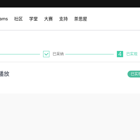
rams
社区
学堂
大赛
支持
茶思屋
4
已采纳
已实现
播放
已实