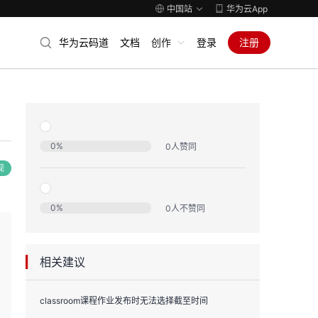
中国站
华为云App
华为云码道
文档
创作
登录
注册
0
%
0
人赞同
现
0
%
0
人不赞同
相关建议
classroom课程作业发布时无法选择截至时间