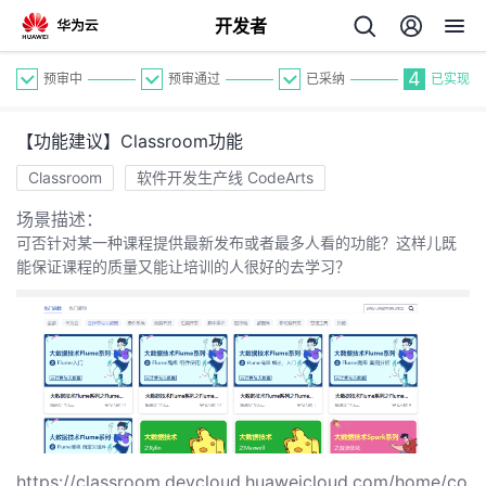
开发者
4
预审中
预审通过
已采纳
已实现
【功能建议】Classroom功能
Classroom
软件开发生产线 CodeArts
场景描述：
可否针对某一种课程提供最新发布或者最多人看的功能？这样儿既
个
能保证课程的质量又能让培训的人很好的去学习？
我
人
的
主
开
页
https://classroom.devcloud.huaweicloud.com/home/co