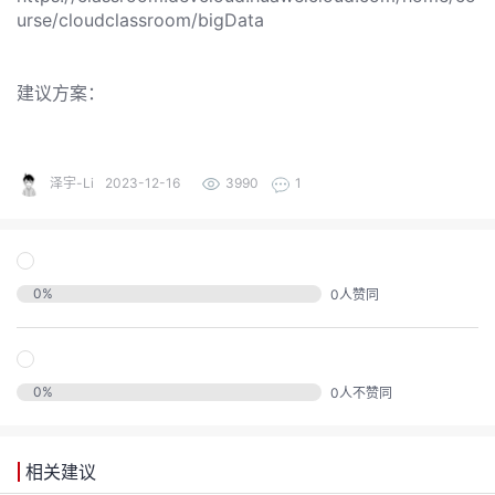
发
urse/cloudclassroom/bigData
者
建议方案：
我
我
的
泽宇-Li
2023-12-16
3990
1
我
的
博
我
的
论
客
0
%
0
人赞同
我
的
圈
坛
我
的
直
子
0
%
0
人不赞同
的
活
播
我
相关建议
关
动
我