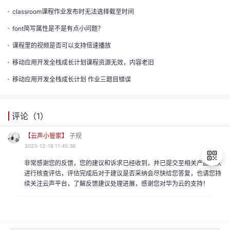
的
classroom课程作业发布时无法选择截至时间
注
我
的
开
font简写属性是不是有点小问题？
课程里的视频是否可以支持倍速播放
的
Programs
发
移动应用开发全栈成长计划课程资源无效，内容老旧
支
移动应用开发全栈成长计划 作业三题目错误
者
持
学
评论（
1
）
我
【云声小管家】
子规
堂
2023-12-18 11:45:36
我
的
非常感谢您的反馈，您的建议和诉求已经收到，并已提交至相关产品团队
我
进行核查评估，评估完成后对于建议是否采纳会尽快给您答复，也请您持
的
技
续关注云声平台，了解反馈建议处理进展，感谢您对华为云的支持！
我
的
退
云
出
术
我
的
课
登
录