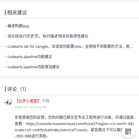
声
支
我
的
认
程
相关建议
建
持
的
实
证
编译构建bug
议
收
流水线‘执行历史’页，‘执行描述’相关的易用性建议
验
codearts ide for cangjie，应该如何配置stdx，全网找不到配置的方法，能介绍么？
藏
codearts pipeline功能建议
codearts pipeline功能增加建议
评论（
1
）
【云声小管家】
子规
2025-02-12 17:02:56
非常感谢您的反馈，您的问题已移交至专业工程师进行对接，可通过链接
查看：https://console.huaweicloud.com/ticket/?region=cn-north-4&l
ocale=zh-cn#/ticketindex/serviceTickets，紧急情况下可以拨打4000
-955-988进行求助。