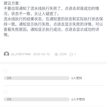
的
建议方案：
不要出现通知了流水线执行失败了，点进去却是成功的情
注
我
的
况，状态不一致，太让人疑惑了。
开
流水线执行的结果状态，在通知里的状态和实际执行状态保
的
持一致。通知显示执行失败，点进去显示失败的详情，可以
Programs
发
查看失败原因。通知显示执行成功，点进去显示成功的详
情。
支
者
持
学
yd_218007994
2025-02-12
2239
1
我
堂
我
的
我
0
%
0
人赞同
的
技
我
的
云
术
0
%
0
人不赞同
我
的
课