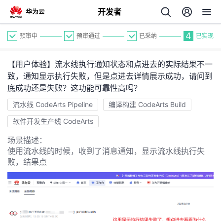
开发者
4
预审中
预审通过
已采纳
已实现
【用户体验】流水线执行通知状态和点进去的实际结果不一
致，通知显示执行失败，但是点进去详情展示成功，请问到
底成功还是失败？这功能可靠性高吗？
流水线 CodeArts Pipeline
编译构建 CodeArts Build
个
软件开发生产线 CodeArts
场景描述：
我
人
使用流水线的时候，收到了消息通知，显示流水线执行失
败，结果点
的
主
开
页