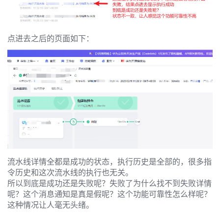
发
者
点进去之后的页面如下：
我
我
的
我
的
博
我
的
论
客
我
的
圈
坛
流水线详情全都是成功的状态，执行历史是全部的，很多指
我
的
直
子
令历史和这次流水线的执行也无关。
所以到底是成功还是失败呢？失败了为什么找不到失败详情
的
呢？这个消息通知是真是假呢？这个功能可靠性怎么样呢？
活
播
我
这种情况让人毫无头绪。
关
动
我