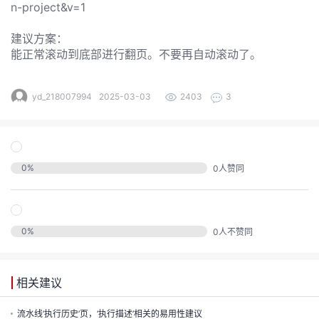
发
n-project&v=1
建议方案：
者
能正常滚动到底部进行翻页。不要再自动滚动了。
我
yd_218007994
2025-03-03
2403
3
我
的
我
的
博
0
%
0
人赞同
我
的
论
客
我
的
圈
坛
0
%
0
人不赞同
我
的
直
子
的
活
相关建议
播
我
流水线‘执行历史’页，‘执行描述’相关的易用性建议
关
动
我