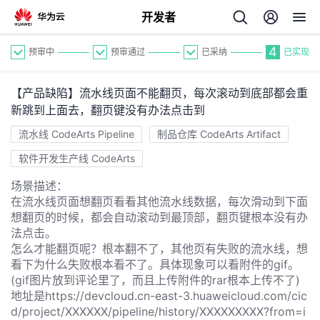
开发者
4
预审中
预审通过
已采纳
已实现
【产品缺陷】流水线页面不能翻页，每次滚动到底部都会重
新跳到上面去，翻页键没有办法点击到
流水线 CodeArts Pipeline
制品仓库 CodeArts Artifact
软件开发生产线 CodeArts
个
场景描述：
在流水线页面想翻页看看其他流水线数据，每次滑动到下面
我
人
想翻页的时候，都会自动滚动到最顶部，翻页键根本没有办
法点击。
的
主
怎么才能翻页呢？根本翻不了，其他页有失败的流水线，想
看下为什么失败根本看不了。具体现象可以看附件的gif。
(gif图片放到评论里了，而且上传附件的rar根本上传不了)
开
页
地址是https://devcloud.cn-east-3.huaweicloud.com/cic
d/project/XXXXXX/pipeline/history/XXXXXXXXX?from=i