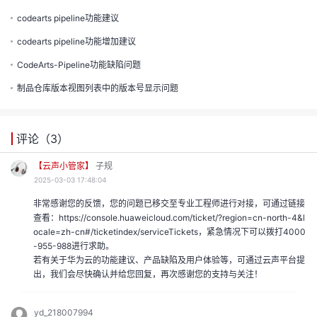
的
codearts pipeline功能建议
注
我
的
开
codearts pipeline功能增加建议
CodeArts-Pipeline功能缺陷问题
的
Programs
发
制品仓库版本视图列表中的版本号显示问题
支
者
评论（
3
）
持
学
【云声小管家】
子规
2025-03-03 17:48:04
我
堂
非常感谢您的反馈，您的问题已移交至专业工程师进行对接，可通过链接
我
的
查看：https://console.huaweicloud.com/ticket/?region=cn-north-4&l
我
ocale=zh-cn#/ticketindex/serviceTickets，紧急情况下可以拨打4000
-955-988进行求助。
的
技
若有关于华为云的功能建议、产品缺陷及用户体验等，可通过云声平台提
我
的
出，我们会尽快确认并给您回复，再次感谢您的支持与关注！
云
术
我
的
课
yd_218007994