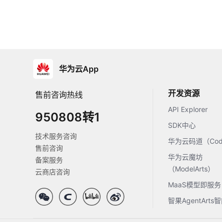
华为云App
开发资源
售前咨询热线
API Explorer
950808转1
SDK中心
技术服务咨询
华为云码道（Code
售前咨询
华为云魔坊
备案服务
（ModelArts）
云商店咨询
MaaS模型即服务
智果AgentArt