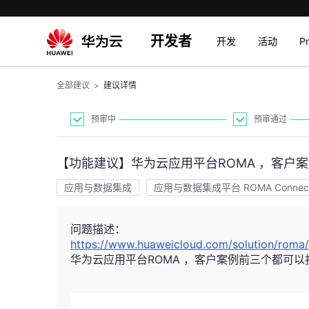
开发者
开发
活动
P
全部建议
>
建议详情
预审中
预审通过
【功能建议】华为云应用平台ROMA ，客户
应用与数据集成
应用与数据集成平台 ROMA Connec
问题描述：
https://www.huaweicloud.com/solution/roma/
华为云应用平台ROMA ，客户案例前三个都可