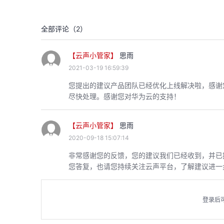
全部评论（
2
）
【云声小管家】
思雨
2021-03-19 16:59:39
您提出的建议产品团队已经优化上线解决啦，感谢
尽快处理。感谢您对华为云的支持！
【云声小管家】
思雨
2020-09-18 15:07:14
非常感谢您的反馈，您的建议我们已经收到，并已
您答复，也请您持续关注云声平台，了解建议进一
登录后