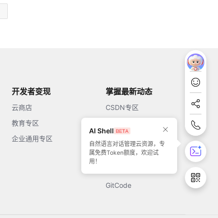
开发者变现
掌握最新动态
云商店
CSDN专区
教育专区
知乎
AI Shell
企业通用专区
开源中国
自然语言对话管理云资源，专
属免费Token额度，欢迎试
51CTO
用！
今日头条
GitCode