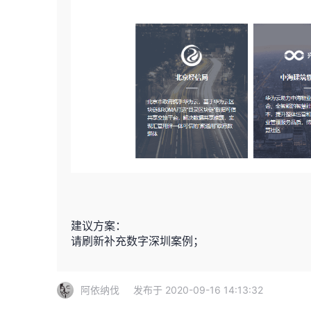
建议方案：
请刷新补充数字深圳案例；
阿依纳伐
发布于 2020-09-16 14:13:32