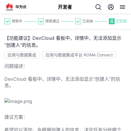
开发者
4
预审中
预审通过
已采纳
已实现
【功能建议】DevCloud 看板中，详情中，无法添加显示
“创建人”的信息。
应用与数据集成
应用与数据集成平台 ROMA Connect
问题描述：
个
DevCloud 看板中，详情中，无法添加显示“创建人”的信
我
息。
人
的
主
开
建议方案：
页
希望可以添加，会根据创建人的信息，决定任务分给哪个