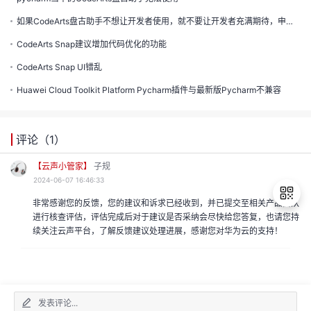
的
如果CodeArts盘古助手不想让开发者使用，就不要让开发者充满期待，申请试用了，也没有答复，那么上线此产品的意义是什么？
注
我
的
开
CodeArts Snap建议增加代码优化的功能
CodeArts Snap UI错乱
的
Programs
发
Huawei Cloud Toolkit Platform Pycharm插件与最新版Pycharm不兼容
支
者
评论（
1
）
持
学
【云声小管家】
子规
我
2024-06-07 16:46:33
堂
非常感谢您的反馈，您的建议和诉求已经收到，并已提交至相关产品团队
我
的
进行核查评估，评估完成后对于建议是否采纳会尽快给您答复，也请您持
我
续关注云声平台，了解反馈建议处理进展，感谢您对华为云的支持！
的
技
退
我
的
出
登
云
术
我
的
录
课
发表评论...