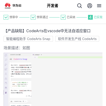
开发者
4
预审中
预审通过
已采纳
已实现
【产品缺陷】CodeArts在vscode中无法自适应窗口
智能编程助手 CodeArts Snap
软件开发生产线 CodeArts
场景描述：如图
个
我
人
的
主
开
页