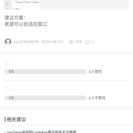
发
者
建议方案：
希望可以自适应窗口
我
yd_214408476
2024-06-07
709
1
我
的
我
的
博
0
%
0
人赞同
我
的
论
客
我
的
圈
坛
0
%
0
人不赞同
我
的
直
子
的
活
播
我
相关建议
关
动
我
pycharm当中的CodeArts盘古助手无法使用