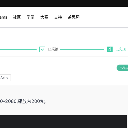
rams
社区
学堂
大赛
支持
茶思屋
4
已采纳
已实现
已实
rts
20*2080,缩放为200%；