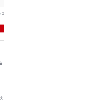
2
台
快