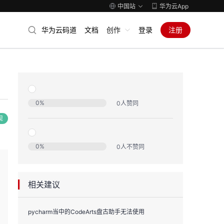
中国站
华为云App
华为云码道
文档
创作
登录
注册
0
%
0
人赞同
现
0
%
0
人不赞同
相关建议
pycharm当中的CodeArts盘古助手无法使用