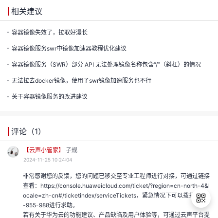
的
相关建议
注
我
的
开
容器镜像失效了，拉取好漫长
的
容器镜像服务swr中镜像加速器教程优化建议
Programs
发
容器镜像服务（SWR）部分 API 无法处理镜像名称包含“/”（斜杠）的情况
支
者
无法拉去docker镜像，使用了swr镜像加速服务也不行
关于容器镜像服务的改进建议
持
学
我
评论（
1
）
堂
我
的
【云声小管家】
子规
我
2024-11-25 10:24:04
的
技
非常感谢您的反馈，您的问题已移交至专业工程师进行对接，可通过链接
我
的
查看：https://console.huaweicloud.com/ticket/?region=cn-north-4&l
ocale=zh-cn#/ticketindex/serviceTickets，紧急情况下可以拨打4000
云
术
我
的
课
-955-988进行求助。
若有关于华为云的功能建议、产品缺陷及用户体验等，可通过云声平台提