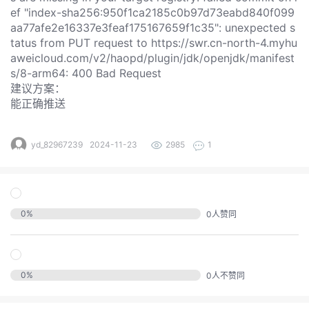
发
ef "index-sha256:950f1ca2185c0b97d73eabd840f099
aa77afe2e16337e3feaf175167659f1c35": unexpected s
者
tatus from PUT request to https://swr.cn-north-4.myhu
aweicloud.com/v2/haopd/plugin/jdk/openjdk/manifest
s/8-arm64: 400 Bad Request
我
建议方案：
能正确推送
我
的
我
的
博
yd_82967239
2024-11-23
2985
1
我
的
论
客
我
的
圈
坛
0
%
0
人赞同
我
的
直
子
的
活
播
我
0
%
0
人不赞同
关
动
我