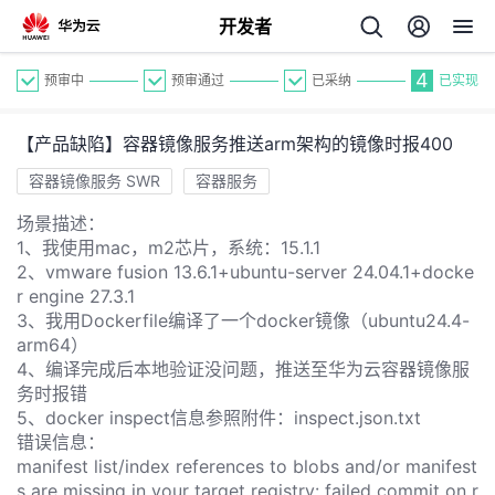
开发者
4
预审中
预审通过
已采纳
已实现
【产品缺陷】容器镜像服务推送arm架构的镜像时报400
容器镜像服务 SWR
容器服务
场景描述：
1、我使用mac，m2芯片，系统：15.1.1
个
2、vmware fusion 13.6.1+ubuntu-server 24.04.1+docke
r engine 27.3.1
我
3、我用Dockerfile编译了一个docker镜像（ubuntu24.4-
人
arm64）
4、编译完成后本地验证没问题，推送至华为云容器镜像服
的
主
务时报错
5、docker inspect信息参照附件：inspect.json.txt
开
错误信息：
页
manifest list/index references to blobs and/or manifest
s are missing in your target registry: failed commit on r