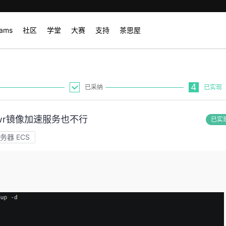
rams
社区
学堂
大赛
支持
茶思屋
4
已采纳
已实现
wr镜像加速服务也不行
已实
务器 ECS