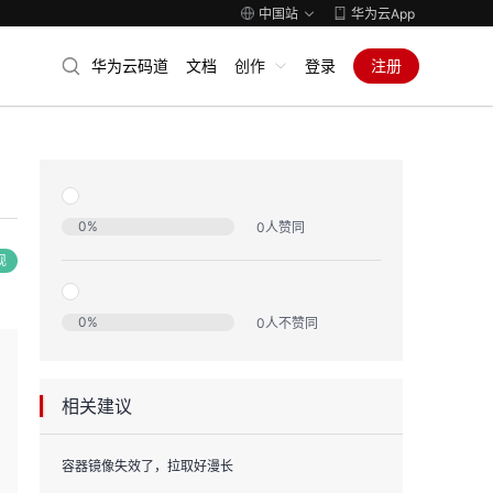
中国站
华为云App
华为云码道
文档
创作
登录
注册
0
%
0
人赞同
现
0
%
0
人不赞同
相关建议
容器镜像失效了，拉取好漫长