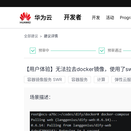
开发者
开发
活动
Prog
全部建议
>
建议详情
预审中
预审通过
【用户体验】无法拉去docker镜像，使用了s
容器镜像服务 SWR
容器服务
计算
弹性云服
场景描述：