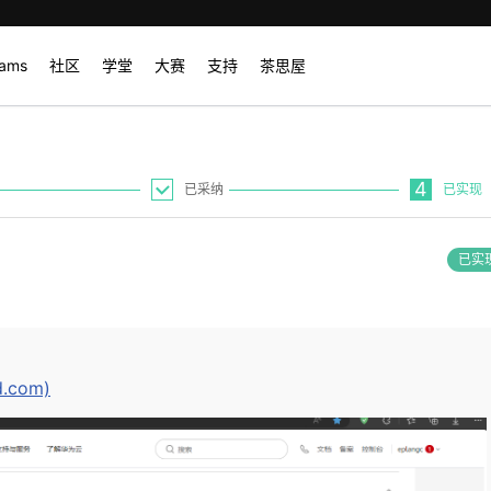
rams
社区
学堂
大赛
支持
茶思屋
4
已采纳
已实现
已实
.com)