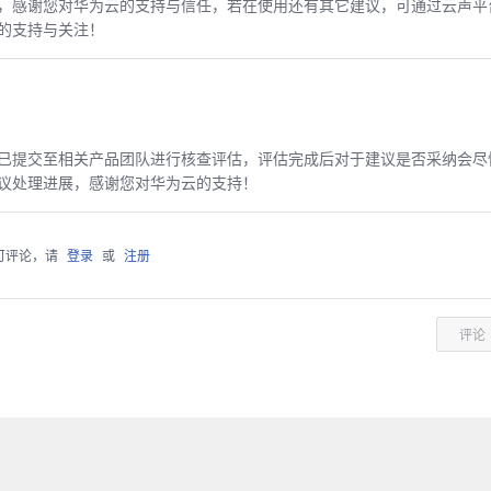
，感谢您对华为云的支持与信任，若在使用还有其它建议，可通过云声平
的支持与关注！
已提交至相关产品团队进行核查评估，评估完成后对于建议是否采纳会尽
议处理进展，感谢您对华为云的支持！
可评论，请
登录
或
注册
评论