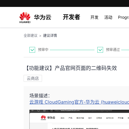
开发者
开发
活动
Prog
全部建议
>
建议详情
预审中
预审通过
【功能建议】产品官网页面的二维码失效
云商店
场景描述：
云游戏 CloudGaming官方-华为云 (huaweicloud