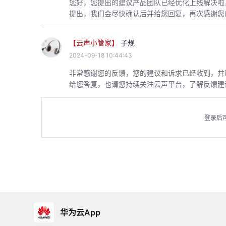
您好，您提出的建议产品团队已经优化上线解决啦
提出，我们会尽快确认后并给您回复，再次感谢您
【云声小管家】
子规
2024-09-18 10:44:43
非常感谢您的反馈，您的建议和诉求已经收到，并
给您答复，也请您持续关注云声平台，了解反馈建
登录后
华为云App