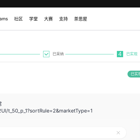
rams
社区
学堂
大赛
支持
茶思屋
4
已采纳
已实现
已实
常
Ul/t_50_p_1?sortRule=2&marketType=1