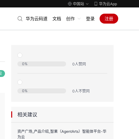
中国站
华为云App
华为云码道
文档
创作
登录
注册
0
%
0
人赞同
现
0
%
0
人不赞同
相关建议
资产广场_产品介绍_智果（AgentArts）智能体平台-华
为云