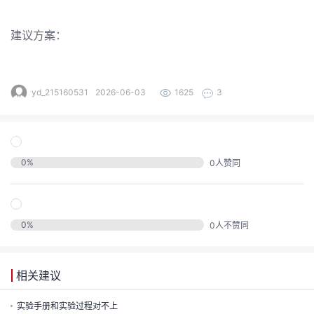
发
的
Programs
发
建议方案：
者
支
者
我
yd_215160531
2026-06-03
1625
3
持
我
的
学
我
我
的
博
堂
0
%
0
人赞同
我
的
我
的
论
客
我
的
技
我
的
圈
坛
我
的
0
%
0
人不赞同
云
术
我
的
直
子
我
的
课
声
支
相关建议
的
活
播
我
的
认
程
实验手册和实验过程对不上
建
持
关
动