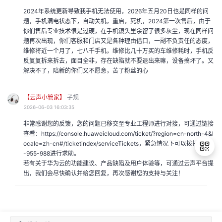
2024年系统更新导致我手机无法使用，2026年五月20日也是同样的问
题，手机满电状态下，自动关机，重启，死机，2024第一次售后，由于
你们售后专业技术很是过硬，在手机镜头里余留了很多灰尘，现在同样问
题再次出现，你们客服和门店又是各种理由借口，一副不负责任的态度，
维修将近一个月了，七八千手机，维修比几十万买的车维修耗时，手机反
反复复拆来拆去，面目全非，存在缺陷就不要退出来嘛，设备搞坏了。又
解决不了，陪新的你们又不愿意，苦了粉丝的心
【云声小管家】
子规
2026-06-03 16:03:35
非常感谢您的反馈，您的问题已移交至专业工程师进行对接，可通过链接
查看：https://console.huaweicloud.com/ticket/?region=cn-north-4&l
ocale=zh-cn#/ticketindex/serviceTickets，紧急情况下可以拨打4000
-955-988进行求助。
若有关于华为云的功能建议、产品缺陷及用户体验等，可通过云声平台提
出，我们会尽快确认并给您回复，再次感谢您的支持与关注！
退
出
登
录