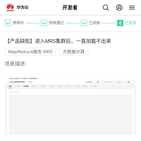
开发者
4
预审中
预审通过
已采纳
已实现
【产品缺陷】进入MRS集群后，一直加载不出来
MapReduce服务 MRS
大数据计算
场景描述：
个
我
人
我
的
主
我
的
开
页
我
的
开