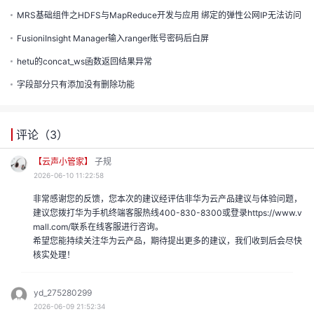
的
实
证
MRS基础组件之HDFS与MapReduce开发与应用 绑定的弹性公网IP无法访问
议
注
收
验
FusioniInsight Manager输入ranger账号密码后白屏
hetu的concat_ws函数返回结果异常
藏
字段部分只有添加没有删除功能
评论（
3
）
【云声小管家】
子规
2026-06-10 11:22:58
非常感谢您的反馈，您本次的建议经评估非华为云产品建议与体验问题，
建议您拨打华为手机终端客服热线400-830-8300或登录https://www.v
mall.com/联系在线客服进行咨询。
希望您能持续关注华为云产品，期待提出更多的建议，我们收到后会尽快
核实处理！
yd_275280299
2026-06-09 21:52:34