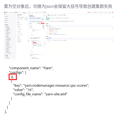
发
置为空对象后，切换为json会保留大括号导致创建集群失败
者
我
我
的
我
的
博
我
的
论
客
我
的
圈
坛
我
的
直
子
的
活
播
我
关
动
我