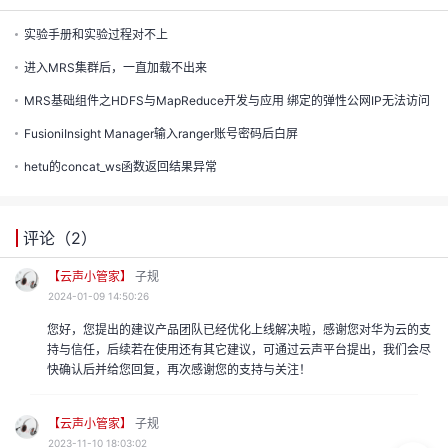
实验手册和实验过程对不上
进入MRS集群后，一直加载不出来
MRS基础组件之HDFS与MapReduce开发与应用 绑定的弹性公网IP无法访问
FusioniInsight Manager输入ranger账号密码后白屏
hetu的concat_ws函数返回结果异常
评论（
2
）
【云声小管家】
子规
2024-01-09 14:50:26
您好，您提出的建议产品团队已经优化上线解决啦，感谢您对华为云的支
持与信任，后续若在使用还有其它建议，可通过云声平台提出，我们会尽
快确认后并给您回复，再次感谢您的支持与关注！
【云声小管家】
子规
2023-11-10 18:03:02