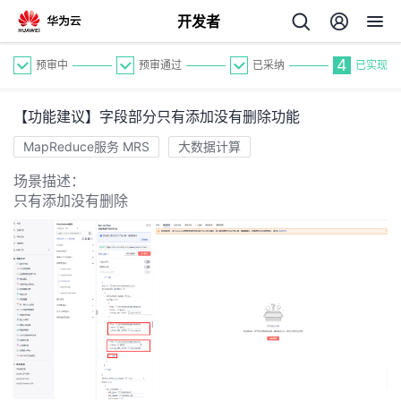
开发者
4
预审中
预审通过
已采纳
已实现
【功能建议】字段部分只有添加没有删除功能
MapReduce服务 MRS
大数据计算
场景描述：
只有添加没有删除
个
我
人
的
主
开
页