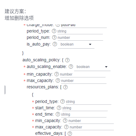
的
建议方案：
注
我
的
开
增加删除选项
的
Programs
发
支
者
持
学
我
堂
我
的
我
的
技
我
的
云
术
我
的
课