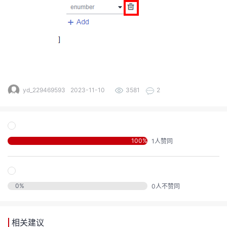
声
支
我
的
认
程
建
持
的
实
证
议
收
验
藏
yd_229469593
2023-11-10
3581
2
100
%
1
人赞同
0
%
0
人不赞同
相关建议