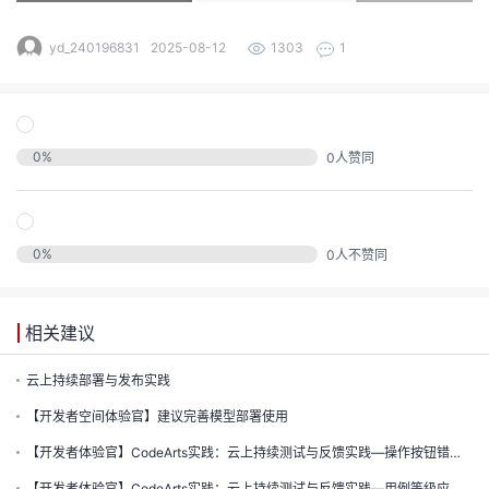
发
yd_240196831
2025-08-12
1303
1
者
我
0
%
0
人赞同
我
的
我
的
博
0
%
0
人不赞同
我
的
论
客
我
的
圈
坛
相关建议
我
的
直
子
云上持续部署与发布实践
【开发者空间体验官】建议完善模型部署使用
的
活
播
我
【开发者体验官】CodeArts实践：云上持续测试与反馈实践—操作按钮错误应修改
关
动
我
【开发者体验官】CodeArts实践：云上持续测试与反馈实践—用例等级应修改