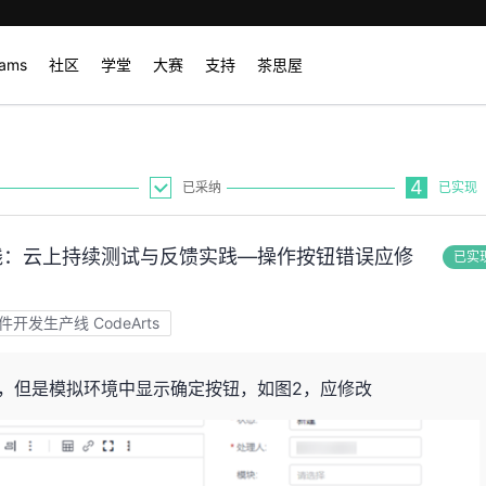
rams
社区
学堂
大赛
支持
茶思屋
4
已采纳
已实现
实践：云上持续测试与反馈实践—操作按钮错误应修
已实
件开发生产线 CodeArts
1，但是模拟环境中显示确定按钮，如图2，应修改