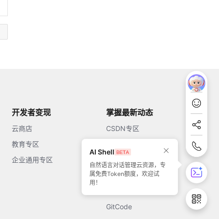
开发者变现
掌握最新动态
云商店
CSDN专区
教育专区
知乎
AI Shell
企业通用专区
开源中国
自然语言对话管理云资源，专
属免费Token额度，欢迎试
51CTO
用！
今日头条
GitCode