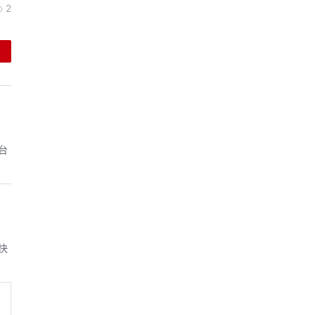
2
台
快