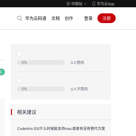
中国站
华为云App
华为云码道
文档
创作
登录
注册
0
%
0
人赞同
现
0
%
0
人不赞同
相关建议
CodeArts IDE什么时候能支持mac或者有没有替代方案