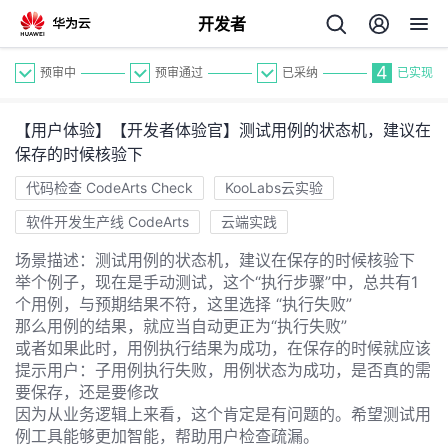
开发者
4
预审中
预审通过
已采纳
已实现
【用户体验】【开发者体验官】测试用例的状态机，建议在
保存的时候核验下
代码检查 CodeArts Check
KooLabs云实验
软件开发生产线 CodeArts
云端实践
个
场景描述：测试用例的状态机，建议在保存的时候核验下
举个例子，现在是手动测试，这个“执行步骤”中，总共有1
我
人
个用例，与预期结果不符，这里选择 “执行失败”
那么用例的结果，就应当自动更正为“执行失败”
的
主
或者如果此时，用例执行结果为成功，在保存的时候就应该
提示用户：子用例执行失败，用例状态为成功，是否真的需
要保存，还是要修改
开
页
因为从业务逻辑上来看，这个肯定是有问题的。希望测试用
例工具能够更加智能，帮助用户检查疏漏。