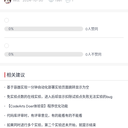
林欣
2024-10-30
1991
1
的
注
我
的
开
的
0
%
0
人赞同
Programs
发
支
者
0
%
0
人不赞同
持
学
我
相关建议
堂
我
的
基于容器实现一分钟自动化部署实验页面跳转显示为空
我
免实验点数的在线实验，进入后却显示扣除试验点失败无法实验的bug
的
技
我
的
【CodeArts Doer体验官】程序优化功能
云
术
代码库评审时，有评审意见，有的能看有的不能看
我
的
课
如果同时进行多个实验，第二个实验还未开始，就提示结束