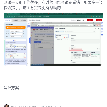
发
测试一天的工作很多，有时候可能会眼花看错。如果多一道
检查提示，这个肯定是更有帮助的
者
我
我
的
我
的
博
我
的
论
客
我
的
圈
坛
我
的
直
子
建议方案：
的
活
播
我
关
动
我