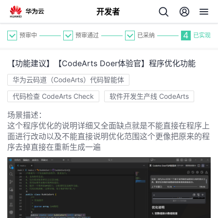
开发者
4
预审中
预审通过
已采纳
已实现
【功能建议】【CodeArts Doer体验官】程序优化功能
华为云码道（CodeArts）代码智能体
代码检查 CodeArts Check
软件开发生产线 CodeArts
场景描述：
个
这个程序优化的说明详细又全面缺点就是不能直接在程序上
面进行改动以及不能直接说明优化范围这个更像把原来的程
我
人
序去掉直接在重新生成一遍
我
的
主
我
的
开
页
我
的
开