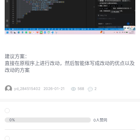
发
的
Programs
发
者
支
者
我
持
我
的
学
建议方案：
我
我
直接在原程序上进行改动，然后智能体写成改动的优点以及
的
博
堂
改动的方案
我
的
我
的
论
客
我
yd_284515402
2026-01-21
568
2
的
技
我
的
圈
坛
我
的
云
术
我
的
直
子
我
的
课
0
%
0
人赞同
声
支
的
活
播
我
的
认
程
建
持
关
动