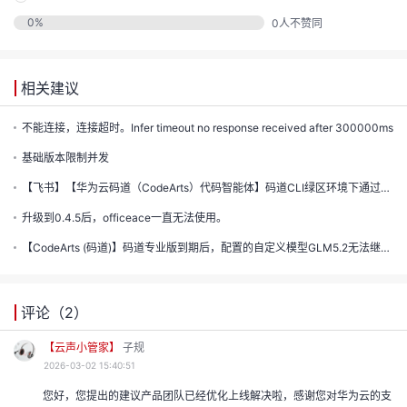
的
实
证
0
%
0
人不赞同
议
注
收
验
相关建议
藏
不能连接，连接超时。Infer timeout no response received after 300000ms
基础版本限制并发
【飞书】【华为云码道（CodeArts）代码智能体】码道CLI绿区环境下通过AKSK配置模型列表失败
升级到0.4.5后，officeace一直无法使用。
【CodeArts (码道)】码道专业版到期后，配置的自定义模型GLM5.2无法继续使用。对话框报错：Unauthoriz...
评论（
2
）
【云声小管家】
子规
2026-03-02 15:40:51
您好，您提出的建议产品团队已经优化上线解决啦，感谢您对华为云的支