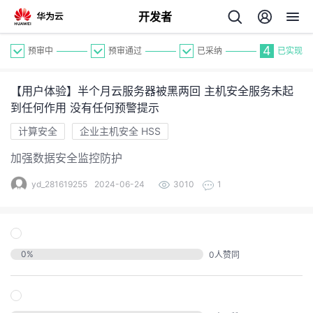
开发者
4
预审中
预审通过
已采纳
已实现
【用户体验】半个月云服务器被黑两回 主机安全服务未起
到任何作用 没有任何预警提示
计算安全
企业主机安全 HSS
加强数据安全监控防护
个
yd_281619255
2024-06-24
3010
1
我
人
的
主
0
%
0
人赞同
开
页