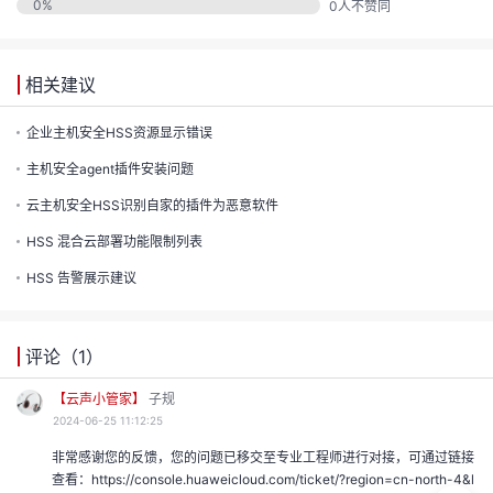
发
0
%
0
人不赞同
者
相关建议
我
企业主机安全HSS资源显示错误
我
的
主机安全agent插件安装问题
云主机安全HSS识别自家的插件为恶意软件
我
的
博
HSS 混合云部署功能限制列表
我
的
论
客
HSS 告警展示建议
我
的
圈
坛
评论（
1
）
我
的
直
子
【云声小管家】
子规
2024-06-25 11:12:25
的
活
播
我
非常感谢您的反馈，您的问题已移交至专业工程师进行对接，可通过链接
查看：https://console.huaweicloud.com/ticket/?region=cn-north-4&l
关
动
我