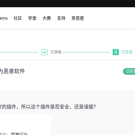
rams
社区
学堂
大赛
支持
茶思屋
4
已采纳
已实现
为恶意软件
已实
家的插件，所以这个插件是否安全，还是误报？