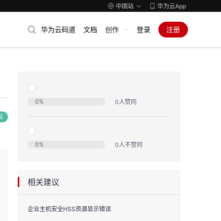
中国站
华为云App
华为云码道
文档
创作
登录
注册
0
%
0
人赞同
现
0
%
0
人不赞同
相关建议
企业主机安全HSS资源显示错误