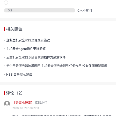
的
0
%
0
人不赞同
注
我
的
开
的
Programs
相关建议
发
支
企业主机安全HSS资源显示错误
者
主机安全agent插件安装问题
持
学
云主机安全HSS识别自家的插件为恶意软件
半个月云服务器被黑两回 主机安全服务未起到任何作用 没有任何预警提示
我
堂
HSS 告警展示建议
我
的
我
的
技
评论（
2
）
我
的
【云声小管家】
客服小江
云
术
2023-06-29 10:42:03
我
的
课