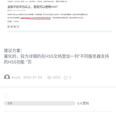
发
者
我
我
的
建议方案：
我
的
博
量化的，较为详细的在HSS文档里加一列“不同服务器支持
的HSS功能 ”页
我
的
论
客
我
的
圈
lkrzzk
2023-01-04
3353
2
坛
我
的
直
子
的
活
播
我
0
%
0
人赞同
关
动
我