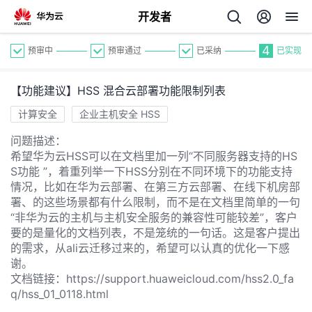
开发者
4
预审中
预审通过
已采纳
已实现
【功能建议】HSS 混合云部署功能限制列表
计算安全
企业主机安全 HSS
问题描述：
希望华为云HSS可以在文档里加一列“不同服务器支持的HS
个
S功能 ”，着重列举一下HSS分别在不同环境下的功能支持
情况，比如在华为云部署、在第三方云部署、在线下机房部
我
署、的这些场景都有什么限制，而不是在文档里简单的一句
人
“非华为云的主机与主机安全服务的兼容性可能较差”，客户
要的是量化的文档列表，不是笼统的一句话。这是客户提出
的
主
的需求，从ali云迁移过来的，希望可以认真的优化一下感
谢。
开
文档链接：https://support.huaweicloud.com/hss2.0_fa
页
q/hss_01_0118.html