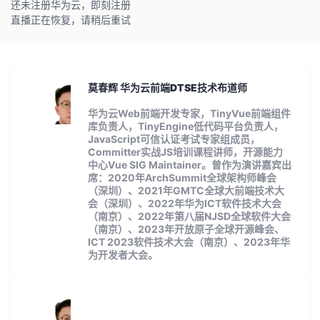
还未注册华为云，即刻注册
直播正在恢复，请稍后重试
者
我
莫春辉 华为云前端DTSE技术布道师
的
我
华为云Web前端开发专家，TinyVue前端组件
库负责人，TinyEngine低代码平台负责人，
博
的
我
JavaScript可信认证考试专家组成员，
Committer实战JS培训课程讲师，开源能力
客
论
的
我
中心Vue SIG Maintainer。曾作为演讲嘉宾出
席：2020年ArchSummit全球架构师峰会
（深圳）、2021年GMTC全球大前端技术大
坛
圈
的
我
会（深圳）、2022年华为ICT软件技术大会
（南京）、2022年第八届NJSD全球软件大会
（南京）、2023年开放原子全球开源峰会、
子
直
的
我
ICT 2023软件技术大会（南京）、2023年华
为开发者大会。
我
播
活
的
我
动
关
的