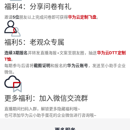
福利4：分享问卷有礼
邀请
5位
朋友以上完成问卷即可获得
华为云定制飞盘
。
福利5：老观众专属
连续3期报名
并转发直播海报+文案至朋友圈，抽送
华为云DTT定制
T恤
。
每期参与后请将
截图证明
和报名的
华为云账号
，发送至小助手企业
微信。
更多福利：加入微信交流群
直播期间扫码入群，解锁更多隐藏福利哦~
也可添加华为云小助手蛋花的企业微信进行咨询哦~