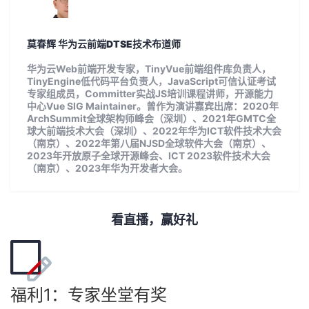
我
注
的
开
莫春辉 华为云前端DTSE技术布道师
的
Programs
发
华为云Web前端开发专家，TinyVue前端组件库负责人，
支
TinyEngine低代码平台负责人，JavaScript可信认证考试
者
专家组成员，Committer实战JS培训课程讲师，开源能力
中心Vue SIG Maintainer。曾作为演讲嘉宾出席：2020年
持
学
ArchSummit全球架构师峰会（深圳）、2021年GMTC全
球大前端技术大会（深圳）、2022年华为ICT软件技术大会
（南京）、2022年第八届NJSD全球软件大会（南京）、
我
堂
2023年开放原子全球开源峰会、ICT 2023软件技术大会
（南京）、2023年华为开发者大会。
的
我
我
技
的
的
我
看直播，赢好礼
术
云
课
的
我
支
声
程
认
的
我
福利1：专家坐堂有奖