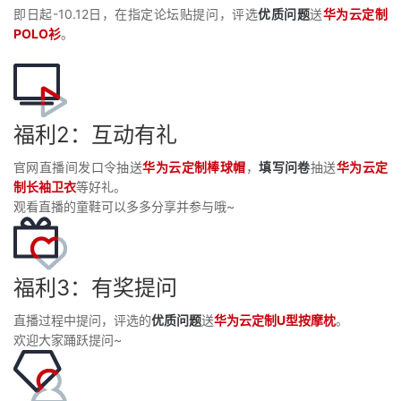
持
建
证
实
的
即日起-10.12日，在指定论坛贴提问，评选
优质问题
送
华为云定制
POLO衫
。
议
验
收
藏
福利2：互动有礼
官网直播间发口令抽送
华为云定制棒球帽
，
填写问卷
抽送
华为云定
制长袖卫衣
等好礼。
观看直播的童鞋可以多多分享
并参与哦
~
福利3：有奖提问
直播过程中提问，评选的
优质问题
送
华为云定制U型按摩枕
。
欢迎大家踊跃提问~