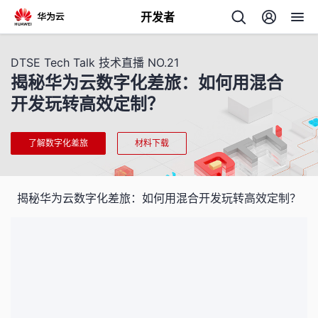
开发者
返
DTSE Tech Talk 技术直播 NO.21
回
揭秘华为云数字化差旅：如何用混合
开发玩转高效定制？
了解数字化差旅
材料下载
个
揭秘华为云数字化差旅：如何用混合开发玩转高效定制？
我
人
我
的
主
我
的
开
页
我
的
开
发