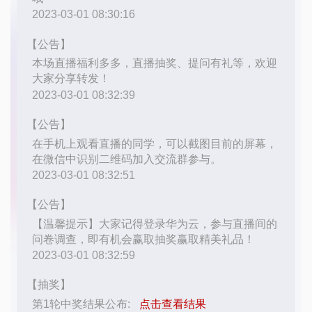
议
注
验
收
藏