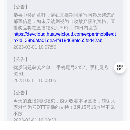
退
出
登
录