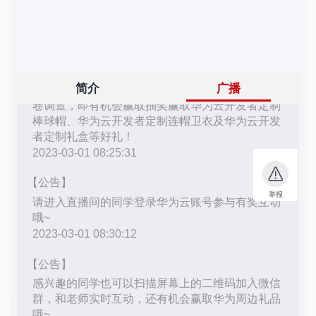
的
Programs
发
者
支
者
我
持
学
的
我
我
堂
博
的
我
的
我
客
论
的
我
我
技
的
坛
圈
的
我
的
我
术
云
子
直
的
我
课
的
我
支
声
播
活
的
程
认
的
我
持
建
动
关
证
实
的