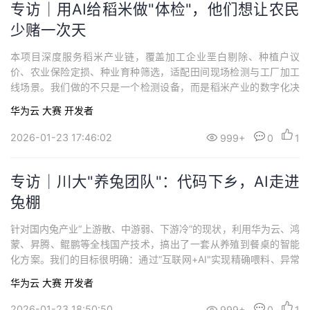
专访｜用AI给稻米做"体检"，他们想让农民
少赌一次天
本项目深度服务稻米产业链，覆盖加工企业垩白剔除、种植户议
价、农业保险定损、种业育种筛选，适配田间现场检测与工厂加工
线场景。我们做的不只是一个检测设备，而是稻米产业的数字化决
策系统，相当于一款稻米“气候—品质”翻译器——通过AI技术检测稻
华为云
大赛
开发者
米垩白率，结合气象数据做关联分析，未来可以为加工厂、科研机
构甚至保险公司收购定价提供决策依据。该项目入围2025年华为开
2026-01-23 17:46:02
999+
0
1
发者大赛决赛。
专访｜川大"养兔团队"：代码下乡，AI走进
兔棚
针对国内兔产业“上游散、中游弱、下游冷”的现状，利用华为云、鸿
蒙、昇腾、鲲鹏等全栈国产技术，搞出了一套从养殖到餐桌的智能
化方案。我们的目标很明确：通过“互联网+AI"实现精确喂料、异常
监测和全链溯源，让传统的兔养殖也能实现数字化和标准化。该项
华为云
大赛
开发者
目获得2025年华为开发者大赛学生赛道银奖。
2026-01-23 18:50:50
999+
0
1