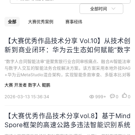
议
注
验
收
全部时间
藏
全部
大赛优秀案例
赛事经纬
【大赛优秀作品技术分享 Vol.10】从技术创
新到商业闭环：华为云生态如何赋能“数字
人合同智能法审”重塑风控范式——爱艺江
“数字人合同智能法审”是聚焦银行业合同审核痛点、融合AI智能法审
河
与数字人交互的智能法务合规解决方案。该方案采用本地外挂RAG
+华为云MetaStudio混合架构，实现智能条款审查、多版本比对等
核心功能，可释放70%法务人力、风险识别率达95%以上。方案已
大赛
开发者
数字人
鲲鹏
在平安银行、九江银行成功落地，吸引超20家城商吸引超20家城商
行洽谈，并实现跨境合作。该项目获得2025华为开发者大赛企业赛
2026-03-13 15:36:34
999+
0
0
道创新奖。
【大赛优秀作品技术分享vol.8】基于Mind
Spore框架的高速公路多违法智能识别系统
——安徽金赛弗信息技术有限公司