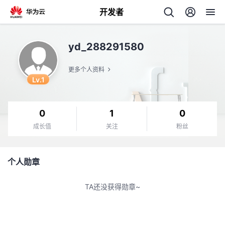
开发者
返
yd_288291580
回
更多个人资料
Lv.1
0
1
0
个
成长值
关注
粉丝
我
人
个人勋章
我
的
主
TA还没获得勋章~
我
的
开
页
我
的
开
发