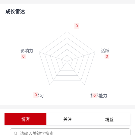
的
Programs
发
者
成长雷达
支
者
我
0
持
学
的
我
我
堂
博
的
我
0
0
的
我
客
论
的
我
我
技
的
坛
圈
的
我
的
我
0
0
术
云
子
直
的
我
课
的
我
支
声
播
活
的
程
认
的
我
博客
关注
粉丝
持
建
动
关
证
实
的