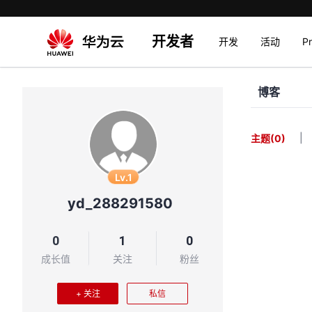
开发者
开发
活动
P
博客
|
主题
(0)
Lv.1
yd_288291580
0
1
0
成长值
关注
粉丝
+ 关注
私信