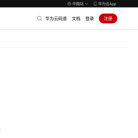
中国站
华为云App
华为云码道
文档
登录
注册
子