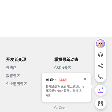
开发者变现
掌握最新动态
云商店
CSDN专区
教育专区
知乎
AI Shell
企业通用专区
开源中国
自然语言对话管理云资源，专
属免费Token额度，欢迎试
51CTO
用！
今日头条
GitCode