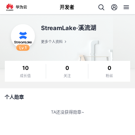
开发者
返
StreamLake·溪流湖
回
更多个人资料
Lv.1
10
0
0
个
成长值
关注
粉丝
我
人
个人勋章
的
主
TA还没获得勋章~
开
页
发