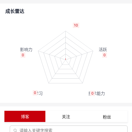
者
成长雷达
我
10
的
我
博
的
我
0
0
客
论
的
我
坛
圈
的
我
0
0
子
直
的
我
我
播
活
的
博客
关注
粉丝
我
动
关
的