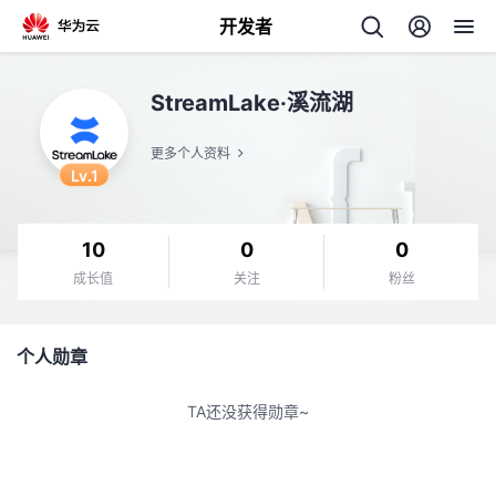
开发者
返
StreamLake·溪流湖
回
更多个人资料
Lv.1
10
0
0
个
成长值
关注
粉丝
我
人
个人勋章
的
主
TA还没获得勋章~
开
页
发