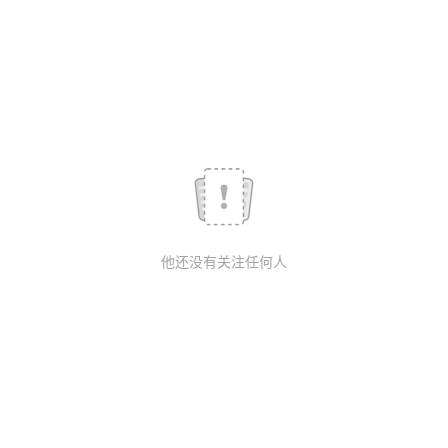
我
注
的
开
的
Programs
发
支
者
持
学
我
堂
他还没有关注任何人
的
我
我
技
的
的
我
术
云
课
的
我
支
声
程
认
的
我