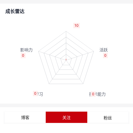
者
成长雷达
我
10
的
我
博
的
我
0
0
客
论
的
我
坛
圈
的
我
0
0
子
直
的
我
我
播
活
的
博客
关注
粉丝
我
动
关
的