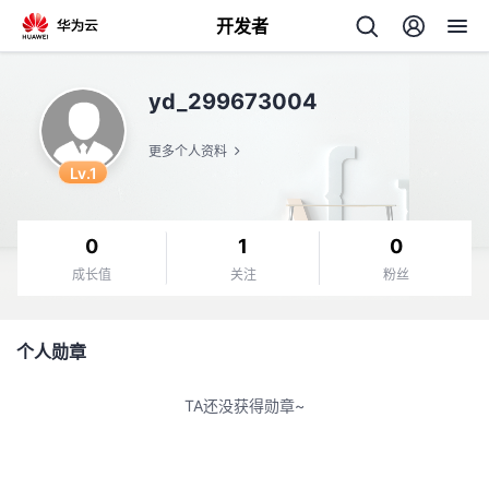
开发者
返
yd_299673004
回
更多个人资料
Lv.1
0
1
0
个
成长值
关注
粉丝
我
人
个人勋章
的
主
TA还没获得勋章~
开
页
发