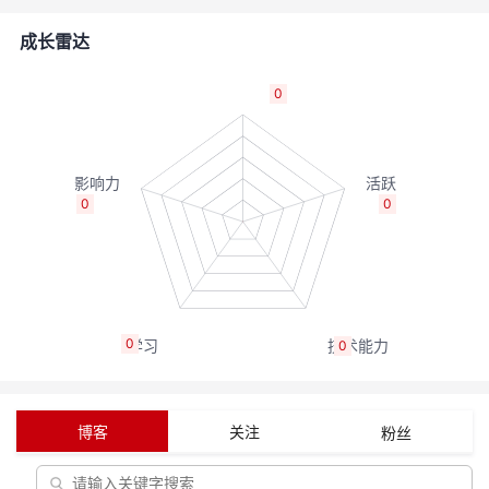
者
成长雷达
我
0
的
我
博
的
我
0
0
客
论
的
我
坛
圈
的
我
0
0
子
直
的
我
我
播
活
的
博客
关注
粉丝
我
动
关
的