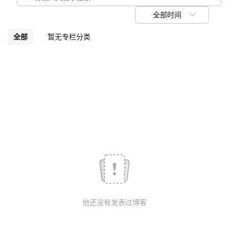
我
注
的
开
全部时间
的
Programs
发
全部
暂无专栏分类
支
者
持
学
我
堂
的
我
我
技
的
的
我
术
云
课
的
我
他还没有发表过博客
支
声
程
认
的
我