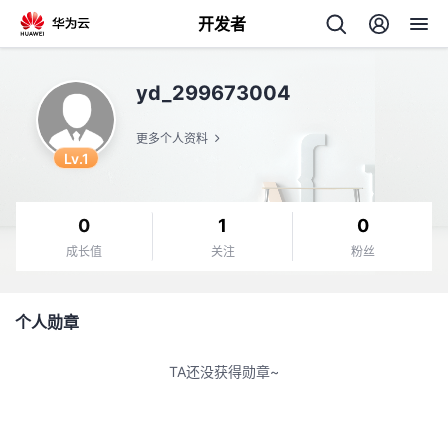
开发者
返
yd_299673004
回
更多个人资料
Lv.1
0
1
0
个
成长值
关注
粉丝
我
人
个人勋章
的
主
TA还没获得勋章~
开
页
发