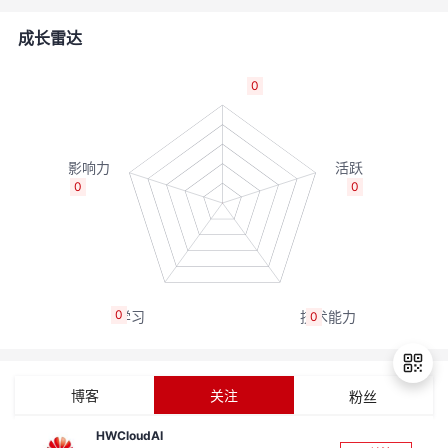
者
成长雷达
我
0
的
我
博
的
我
0
0
客
论
的
我
坛
圈
的
我
0
0
子
直
的
我
我
播
活
的
博客
关注
粉丝
我
动
关
的
HWCloudAI
退