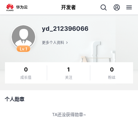
开发者
返
yd_212396066
回
更多个人资料
Lv.1
0
1
0
个
成长值
关注
粉丝
我
人
个人勋章
的
主
TA还没获得勋章~
开
页
发