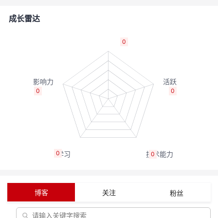
者
成长雷达
我
0
的
我
博
的
我
0
0
客
论
的
我
坛
圈
的
我
0
0
子
直
的
我
我
播
活
的
博客
关注
粉丝
我
动
关
的