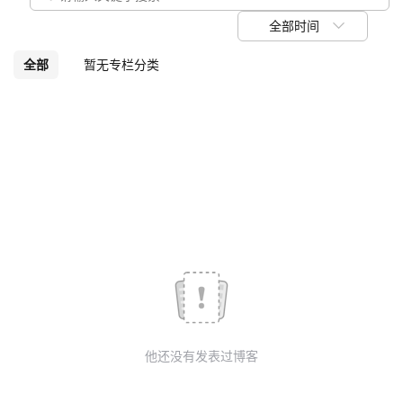
我
注
的
开
全部时间
的
Programs
发
全部
暂无专栏分类
支
者
持
学
我
堂
的
我
我
技
的
的
我
术
云
课
的
我
他还没有发表过博客
支
声
程
认
的
我