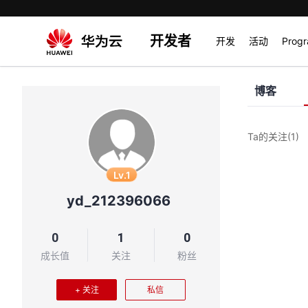
开发者
开发
活动
Prog
博客
Ta的关注
(1)
Lv.1
yd_212396066
0
1
0
成长值
关注
粉丝
+ 关注
私信