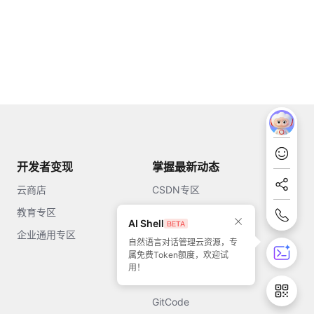
开发者变现
掌握最新动态
云商店
CSDN专区
教育专区
知乎
AI Shell
企业通用专区
开源中国
自然语言对话管理云资源，专
属免费Token额度，欢迎试
51CTO
用！
今日头条
GitCode