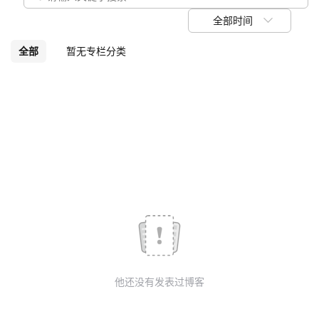
我
注
的
开
全部时间
的
Programs
发
全部
暂无专栏分类
支
者
持
学
我
堂
的
我
我
技
的
的
我
术
云
课
的
我
他还没有发表过博客
支
声
程
认
的
我