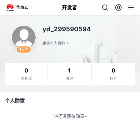
开发者
返
yd_299590594
回
更多个人资料
Lv.1
0
1
0
个
成长值
关注
粉丝
我
人
个人勋章
的
主
TA还没获得勋章~
开
页
发