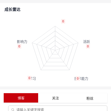
者
成长雷达
我
0
的
我
博
的
我
0
0
客
论
的
我
坛
圈
的
我
0
0
子
直
的
我
我
播
活
的
博客
关注
粉丝
我
动
关
的