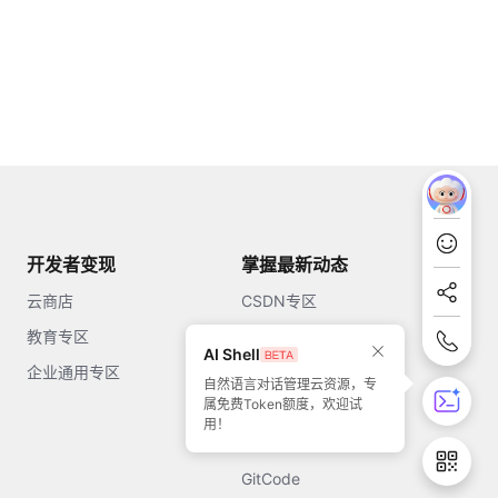
开发者变现
掌握最新动态
云商店
CSDN专区
教育专区
知乎
AI Shell
企业通用专区
开源中国
自然语言对话管理云资源，专
属免费Token额度，欢迎试
51CTO
用！
今日头条
GitCode