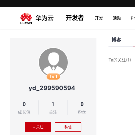
开发者
开发
活动
P
博客
Ta的关注
(1)
Lv.1
yd_299590594
0
1
0
成长值
关注
粉丝
+ 关注
私信