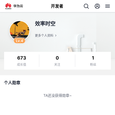
开发者
返
效率时空
回
更多个人资料
Lv.4
673
0
1
个
成长值
关注
粉丝
我
人
个人勋章
的
主
TA还没获得勋章~
开
页
发