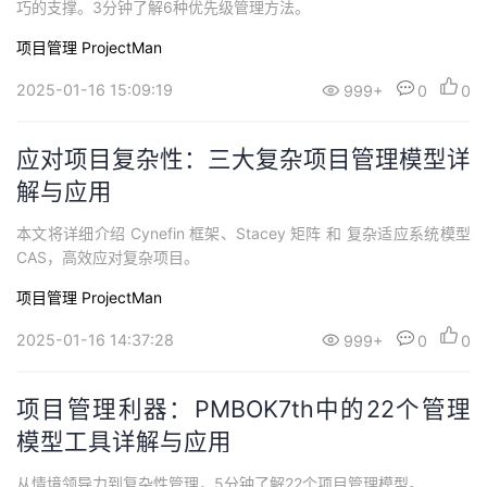
巧的支撑。3分钟了解6种优先级管理方法。
持
建
证
实
的
项目管理 ProjectMan
议
验
收
2025-01-16 15:09:19
999+
0
0
藏
应对项目复杂性：三大复杂项目管理模型详
解与应用
本文将详细介绍 Cynefin 框架、Stacey 矩阵 和 复杂适应系统模型
CAS，高效应对复杂项目。
项目管理 ProjectMan
2025-01-16 14:37:28
999+
0
0
项目管理利器：PMBOK7th中的22个管理
模型工具详解与应用
从情境领导力到复杂性管理，5分钟了解22个项目管理模型。