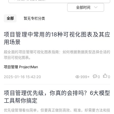
我
注
的
开
全部时间
的
Programs
发
全部
暂无专栏分类
支
者
项目管理中常用的18种可视化图表及其应
用场景
持
学
超全面的项目管理可视化图表指南：如何根据数据类型选择合适的
我
堂
项目可视化图表。
项目管理 ProjectMan
的
我
我
2025-01-16 15:42:20
999+
0
0
技
的
的
我
项目管理优先级，你真的会排吗？6大模型
术
云
课
的
我
工具帮你搞定
支
声
程
认
的
我
优先级管理看似简单，但要真正做到高效、精准，却需要方法和技