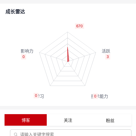
者
成长雷达
我
670
的
我
博
的
我
0
3
客
论
的
我
坛
圈
的
我
0
0
子
直
的
我
我
播
活
的
博客
关注
粉丝
我
动
关
的