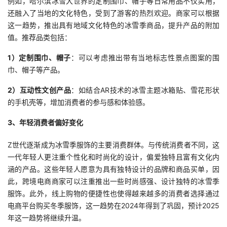
例如，哈尔滨冰雪大世界的定制围巾、帽子等日常用品不仅实用，
持
建
证
实
的
还融入了当地的文化特色，受到了游客的热烈欢迎。商家可以根据
这一趋势，推出具有地域文化特色的冰雪季商品，提升产品的附加
议
验
收
值。推荐品类包括：
藏
1）定制围巾、帽子
：可以考虑推出带有当地标志性景点图案的围
巾、帽子等产品。
2）互动性文创产品
：如结合AR技术的冰雪主题冰箱贴、雪花形状
的手机壳等，增加消费者的参与感和体验感。
3、年轻消费者偏好变化
Z世代逐渐成为冰雪季服饰的主要消费群体。与传统消费者不同，这
一代年轻人更注重个性化和时尚化的设计，偏爱独特且富有文化内
涵的产品。这些年轻人愿意为具有独特设计的品牌和商品买单，因
此，跨境电商商家可以注重推出一些时尚感强、设计独特的冰雪季
服饰。此外，线上购物的便捷性也使得越来越多的消费者选择通过
电商平台购买冬季服饰，这一趋势在2024年得到了巩固，预计2025
年这一趋势将继续升温。