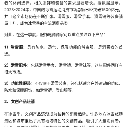
者的休闲选择，相关服饰和装备的需求显著增长。据数据显示，
我
注
的
开
2023-2024年，中国的冰雪运动消费市场总额已经突破1500亿元，
并且这个市场仍在不断扩张。滑雪服、滑雪手套、滑雪镜等装备销
的
Programs
发
量上升，成为冰雪季的主流消费品类。
支
者
对此，在这一季度，服饰电商商家可以重点关注以下产品：
1）滑雪服
：具有防水、透气、保暖功能的滑雪服，是消费者的首
持
学
选。
我
堂
2）滑雪配件
：包括滑雪手套、滑雪镜、滑雪袜等，这些配件同样有
很大市场。
的
我
我
3）功能性服装
：不仅限于滑雪装备，还包括适合户外运动的防风、
技
的
的
我
防水和保暖服饰，如滑雪裤、登山服等。
2、文创产品热销
术
云
课
的
我
在冰雪季，文创产品逐渐成为独特的消费趋势。许多地方冰雪旅游
支
声
程
认
的
我
景区和城市推出了具有地域特色的文创商品，吸引了大量消费者。