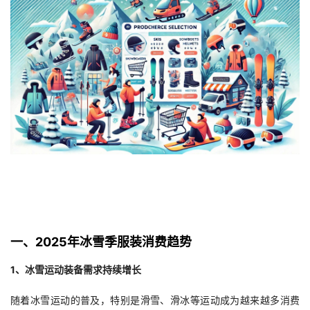
者
我
的
我
博
的
我
客
论
的
我
坛
圈
的
我
子
直
的
我
一、2025年冰雪季服装消费趋势
我
播
活
的
1、冰雪运动装备需求持续增长
我
动
关
的
随着冰雪运动的普及，特别是滑雪、滑冰等运动成为越来越多消费