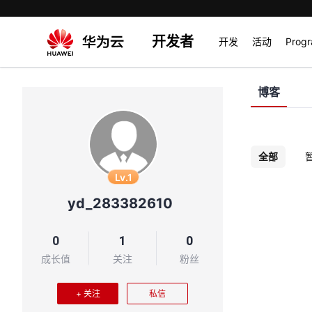
开发者
开发
活动
Prog
博客
全部
Lv.1
yd_283382610
0
1
0
成长值
关注
粉丝
+ 关注
私信