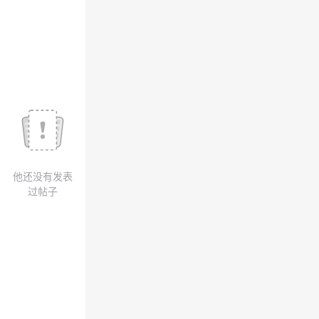
议
注
验
收
藏
他还没有发表
过帖子