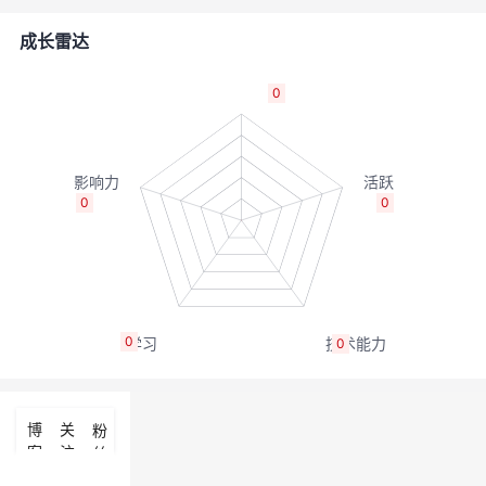
的
Programs
发
者
成长雷达
支
者
我
0
持
学
的
我
我
堂
博
的
我
0
0
的
我
客
论
的
我
我
技
的
坛
圈
的
我
的
我
0
0
术
云
子
直
的
我
课
的
我
支
声
播
活
的
程
认
的
我
博
关
粉
客
注
丝
持
建
动
关
证
实
的