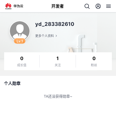
开发者
返
yd_283382610
回
更多个人资料
Lv.1
0
1
0
个
成长值
关注
粉丝
我
人
个人勋章
我
的
主
TA还没获得勋章~
我
的
开
页
我
的
开
发