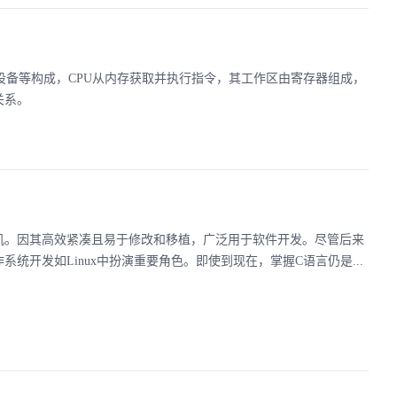
设备等构成，CPU从内存获取并执行指令，其工作区由寄存器组成，
关系。
型机。因其高效紧凑且易于修改和移植，广泛用于软件开发。尽管后来
统开发如Linux中扮演重要角色。即使到现在，掌握C语言仍是...