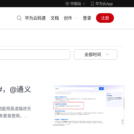
中国站
华为云App
华为云码道
文档
创作
登录
注册
全部时间
#，@通义
她能用英语描述天
易使用，...