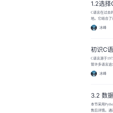
1.2选
C语言在过去
地。它结合了
冰峰
初识C
C语言源于1
管许多语言追
冰峰
3.2 数
本节采用Py
售后详情。通过