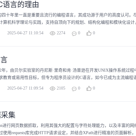
择C语言的理由
的四十年里一直是重要且流行的编程语言，其成功源于用户的高度认可。
计算机科学理论与实践，支持自顶向下的规划、结构化编程和模块化设计，
2025-04-27 11:10:54
2274
0
0
语言
972年，由贝尔实验室的丹尼斯·里奇和肯·汤普逊在开发UNIX操作系统
求教育或易用性目标，但专为程序员设计的C语言，如今已成为主流编程
2025-04-27 11:09:54
2105
0
0
据采集
thon进行网页数据抓取，利用其强大的配置与字符处理能力，以及丰富的网
使用requests库完成HTTP请求设定，并结合XPath进行精准的页面