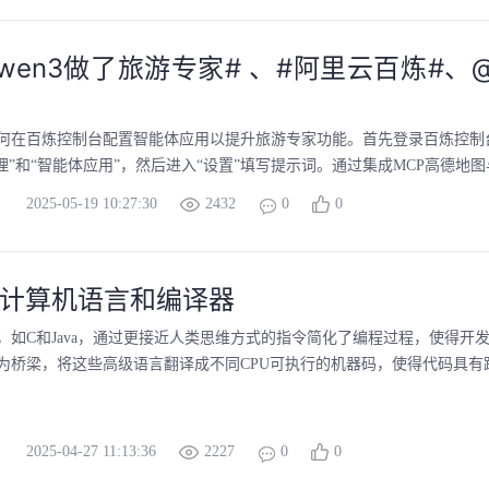
wen3做了旅游专家# 、#阿里云百炼#、
何在百炼控制台配置智能体应用以提升旅游专家功能。首先登录百炼控制
理”和“智能体应用”，然后进入“设置”填写提示词。通过集成MCP高德地图与Qw
2025-05-19 10:27:30
2432
0
0
高级计算机语言和编译器
，如C和Java，通过更接近人类思维方式的指令简化了编程过程，使得
为桥梁，将这些高级语言翻译成不同CPU可执行的机器码，使得代码具
2025-04-27 11:13:36
2227
0
0