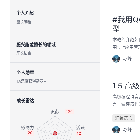
个人介绍
#我用Q
擅长编程
型
本教程介绍如
感兴趣或擅长的领域
用”、“应用管
开发语言
冰峰
个人勋章
TA还没获得勋章~
1.5 
高级编程语言
成长雷达
言。编译器作
120
汇编语言
冰峰
20
12