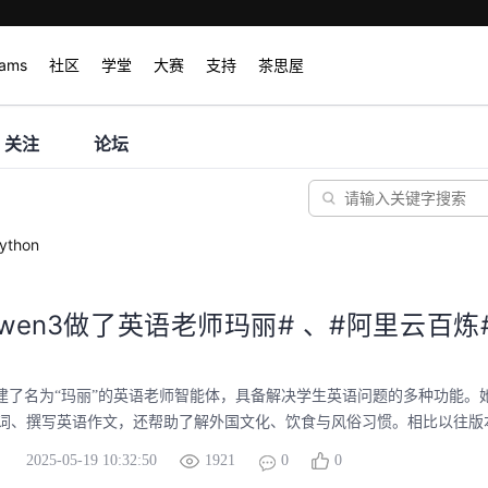
rams
社区
学堂
大赛
支持
茶思屋
关注
论坛
ython
wen3做了英语老师玛丽# 、#阿里云百炼
3创建了名为“玛丽”的英语老师智能体，具备解决学生英语问题的多种功能。
词、撰写英语作文，还帮助了解外国文化、饮食与风俗习惯。相比以往版本更
2025-05-19 10:32:50
1921
0
0