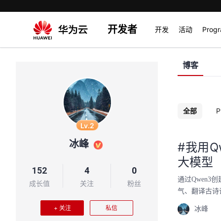
开发者
开发
活动
Prog
博客
全部
P
Lv.2
冰峰
#我用Q
大模型
152
4
0
通过Qwen
成长值
关注
粉丝
气、翻译古诗
+ 关注
私信
冰峰