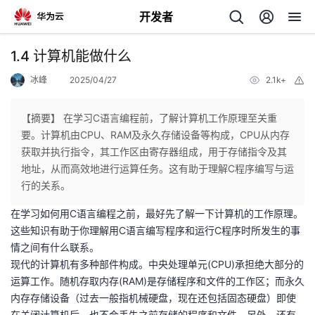
开发者
返
1.4 计算机能做什么
回
冰峰
2025/04/27
2.1k+
举
报
【摘要】 在学习C语言编程前，了解计算机工作原理至关重
要。计算机由CPU、RAM及永久存储设备等构成，CPU从内存
获取并执行指令，其工作区由寄存器组成，用于存储指令及其
个
地址，从而高效地进行运算任务。这有助于理解C程序编写与运
行的关系。
我
人
在学习如何用C语言编程之前，最好先了解一下计算机的工作原理。
这些知识有助于你理解用C语言编写程序和运行C程序时所发生的事
我
的
主
情之间有什么联系。
现代的计算机有多种部件构成。中央处理单元(CPU)承担绝大部分的
我
的
开
页
运算工作。随机存取内存(RAM)是存储程序和文件的工作区；而永久
内存存储设备（过去一般指机械硬盘，现在还包括固态硬盘）即使
我
的
开
发
在关闭计算机后，也不会丢失之前存储的程序和文件。另外，还有