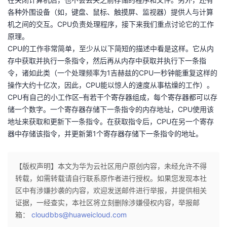
各种外围设备（如，键盘、鼠标、触摸屏、监视器）提供人与计算
的
Programs
发
者
机之间的交互。CPU负责处理程序，接下来我们重点讨论它的工作
原理。
支
者
我
CPU的工作非常简单，至少从以下简短的描述中看是这样。它从内
存中获取并执行一条指令，然后再从内存中获取并执行下一条指
持
学
的
我
令，诸如此类（一个处理频率为1吉赫兹的CPU一秒钟能重复这样的
操作大约十亿次，因此，CPU能以惊人的速度从事枯燥的工作）。
我
堂
博
的
我
CPU有自己的小工作区–有若干个寄存器组成，每个寄存器都可以存
储一个数字。一个寄存器存储下一条指令的内存地址，CPU使用该
的
我
客
论
的
我
我
地址来获取和更新下一条指令。在获取指令后，CPU在另一个寄存
器中存储该指令，并更新第1个寄存器存储下一条指令的地址。
技
的
坛
圈
的
我
的
我
术
云
子
直
的
我
课
的
我
【版权声明】本文为华为云社区用户原创内容，未经允许不得
转载，如需转载请自行联系原作者进行授权。如果您发现本社
支
声
播
活
的
程
认
的
我
区中有涉嫌抄袭的内容，欢迎发送邮件进行举报，并提供相关
证据，一经查实，本社区将立刻删除涉嫌侵权内容，举报邮
持
建
动
关
证
实
的
箱：
cloudbbs@huaweicloud.com